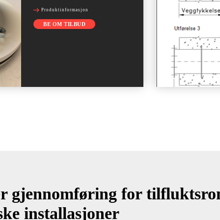
Produktinformasjon
BE OM TILBUD
r gjennomføring for tilfluktsr
ske installasjoner