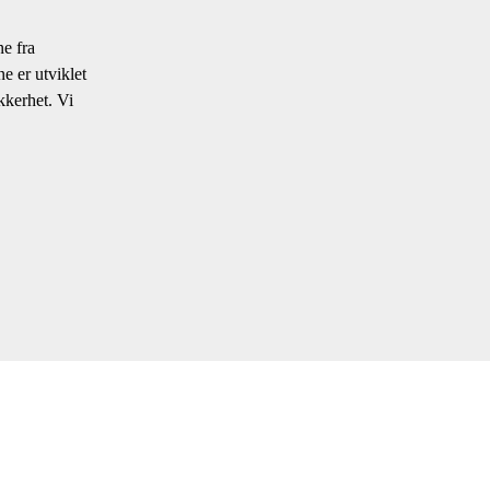
e fra
e er utviklet
ikkerhet. Vi