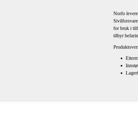
Norfo levere
Sivilforsvar
for bruk i ti
tilbyr befari
Produktovers
Etterm
Innstø
Lagerf