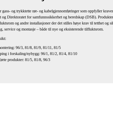
r gass- og trykktette rør- og kabelgjennomføringer som oppfyller kraven
et og Direktoratet for samfunnssikkerhet og beredskap (DSB). Produkten
lfluktsrom og andre installasjoner der det stilles høye krav til tetthet og s
ng, service og montasje – både til nye og eksisterende tilfluktsrom.
ikt:
ontering: 96/3, 81/8, 81/9, 81/11, 81/5
ping i forskaling/nybygg: 96/1, 81/2, 81/4, 81/10
ørte produkter: 81/5, 81/8, 96/3