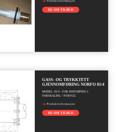
Produktinformasjon
BE OM TILBUD
GASS- OG TRYKKTETT
GJENNOMFØRING NORFO 81/4
MODEL: 81/4 - FOR INNSTØPING I
FORSKALING / NYBYGG
Produktinformasjon
BE OM TILBUD