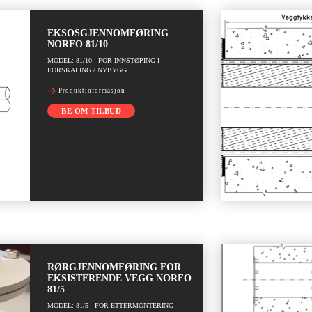
EKSOSGJENNOMFØRING
NORFO 81/10
MODEL: 81/10 - FOR INNSTØPING I
FORSKALING / NYBYGG
Produktinformasjon
BE OM TILBUD
RØRGJENNOMFØRING FOR
EKSISTERENDE VEGG NORFO
81/5
MODEL: 81/5 - FOR ETTERMONTERING