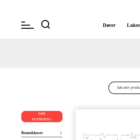
Dører
Luke
TØM
FILTRERING
Brannklasser