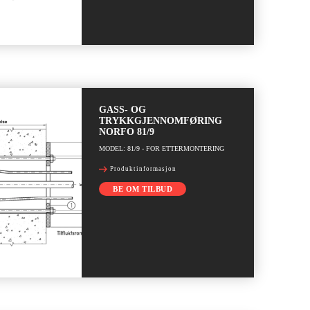
GASS- OG
TRYKKGJENNOMFØRING
NORFO 81/9
MODEL: 81/9 - FOR ETTERMONTERING
Produktinformasjon
BE OM TILBUD