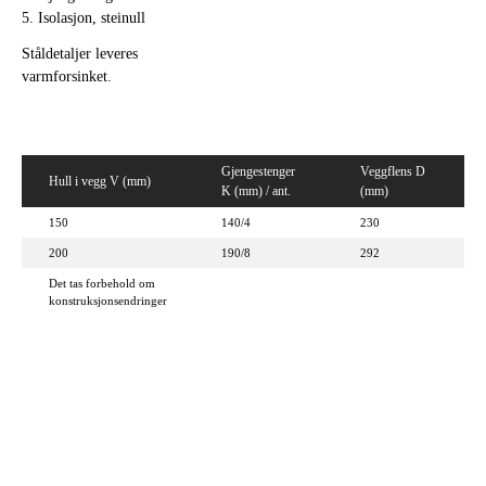
5. Isolasjon, steinull
Ståldetaljer leveres
varmforsinket.
Gjengestenger
Veggflens D
Hull i vegg V (mm)
K (mm) / ant.
(mm)
150
140/4
230
200
190/8
292
Det tas forbehold om
konstruksjonsendringer