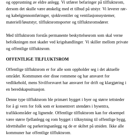
og opprustning av eldre anlegg. Vi utfører befaringer på tilfluktsrom,
dersom det skulle være ønskelig med et tilbud på utstyr. Vi leverer rør-
og kabelgjennomføringer, sjokkventiler og ventilasjonssystemer,
materiell/løsutstyr, tilfluktsromsporter og tilfluktsromsdører.
Med tilfluktsrom forstås permanente beskyttelsesrom som skal verne
befolkningen mot skader ved krigshandlinger. Vi skiller mellom private
og offentlige tilfluktsrom.
OFFENTLIGE TILFLUKTSROM
Offentlige tilfluktsrom er for alle som oppholder seg i det aktuelle
området. Kommunen eier disse rommene og har ansvaret for
vedlikehold, mens Sivilforsvaret har ansvaret for drift og klargjøring i
en beredskapssituasjon.
Denne type tilfluktsrom ble primært bygget i byer og større tettsteder
for å gi vern for folk som er konsentrert utendørs i bysentra,
trafikkområder og lignende. Offentlige tilfluktsrom kan for eksempel
være større fjellanlegg og rom bygget i tilknytning til offentlige bygg,
idrettshaller og parkeringsanlegg og de er skiltet på utsiden. Ikke alle
kommuner har offentlige tilfluktsrom.