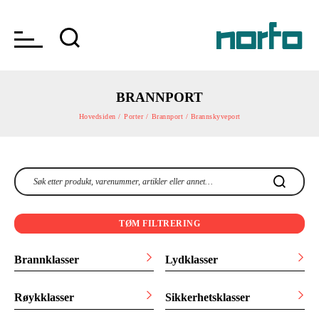
BRANNPORT
Hovedsiden /
Porter /
Brannport / Brannskyveport
TØM FILTRERING
Brannklasser
Lydklasser
Røykklasser
Sikkerhetsklasser