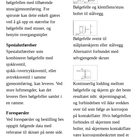
bølgefellen med tilhørende
Bølgefelle og klemflens/stuss
stuss/gjennomføring. For
boltet til stålvegg.
spirorør kan dette enkelt gjøres
ved å gå opp en størrelse for
bølgefelle med stusser, og
benytte overgangsnipler.
Bølgefelle sveist til
Spesialutførelser
stålplateskjerm eller stålvegg.
Spesialutførelser som
Alternativt forbundet med
kombinerer bølgefelle med
selvgjengende skruer.
sjokkventil,
sjokk-/overtrykksventil, eller
avtrekksventil i samme
gjennomføring, kan leveres. Ved
Kontinuerlig lodding mellom
store luftmengder, kan det
bølgefelle og skjerm gir det beste
leveres flere bølgefeller samlet i
resultatet mht. skjermingsgrad,
en ramme.
og forbindelsen vil ikke svekkes
over tid som følge av korrosjon
Forespørsler
på kontaktflater. Hvis bølgefellen
Ved forespørsler og bestilling bes
forbindes til skjermen med
oppgitt følgende data med
bolter, må skjermens kontaktflate
referanse til skisser på neste side.
være korrosjonsbeskyttet med et