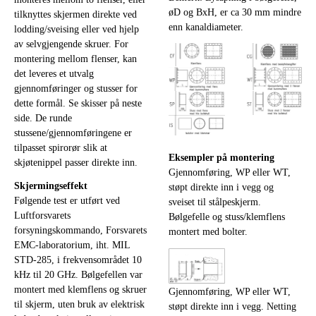
øD og BxH, er ca 30 mm mindre
tilknyttes skjermen direkte ved
enn kanaldiameter.
lodding/sveising eller ved hjelp
av selvgjengende skruer. For
montering mellom flenser, kan
det leveres et utvalg
gjennomføringer og stusser for
dette formål. Se skisser på neste
side. De runde
stussene/gjennomføringene er
tilpasset spirorør slik at
Eksempler på montering
skjøtenippel passer direkte inn.
Gjennomføring, WP eller WT,
Skjermingseffekt
støpt direkte inn i vegg og
Følgende test er utført ved
sveiset til stålpeskjerm.
Luftforsvarets
Bølgefelle og stuss/klemflens
forsyningskommando, Forsvarets
montert med bolter.
EMC-laboratorium, iht. MIL
STD-285, i frekvensområdet 10
kHz til 20 GHz. Bølgefellen var
montert med klemflens og skruer
Gjennomføring, WP eller WT,
til skjerm, uten bruk av elektrisk
støpt direkte inn i vegg. Netting