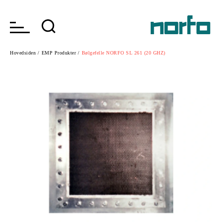
Hovedsiden /
EMP Produkter /
Bølgefelle NORFO SL 261 (20 GHZ)