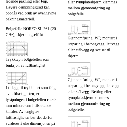
ledende pakning eller teip.
eller tynnplateskjerm klemmes
Høyere dempningsgrad kan
mellom gjennomføring og
oppnås ved bruk av ovennevnte
bølgefelle.
pakningsmateriell.
Bølgefelle NORFO SL 261 (20
GHz), skjermingseffekt
Gjennomføring, WP, montert i
utsparing i betongvegg, lettvegg
eller stålvegg og sveiset til
skjerm.
Trykktap i bølgefellen som
funksjon av lufthastighet
Gjennomføring, WP, montert i
utsparing i betongvegg, lettvegg
I tillegg til trykktapet som følge
eller stålvegg. Netting eller
av lufthastigheten, er
tynnplateskjerm klemmes
lysåpningen i bølgefellen ca 30
mellom gjennomføring og
mm mindre enn i tilstøtende
bølgefelle.
kanaler. Avhengig av
lufthastigheten bør det derfor
vurderes å øke dimensjonen på