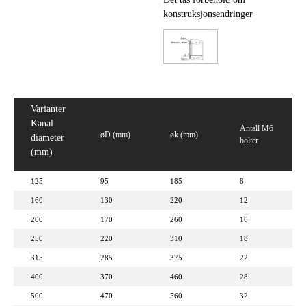
konstruksjonsendringer
Varianter
Kanal
Antall M6
øD (mm)
øk (mm)
diameter
bolter
(mm)
125
95
185
8
160
130
220
12
200
170
260
16
250
220
310
18
315
285
375
22
400
370
460
28
500
470
560
32