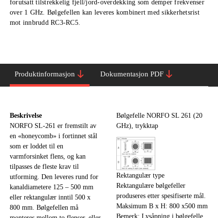
forutsatt tilstrekkelig fjell/jord-overdekking som demper frekvenser
over 1 GHz. Bølgefellen kan leveres kombinert med sikkerhetsrist
mot innbrudd RC3-RC5.
Produktinformasjon
Dokumentasjon PDF
Beskrivelse
Bølgefelle NORFO SL 261 (20
NORFO SL-261 er fremstilt av
GHz), trykktap
en «honeycomb» i fortinnet stål
som er loddet til en
varmforsinket flens, og kan
tilpasses de fleste krav til
Rektangulær type
utforming. Den leveres rund for
Rektangulære bølgefeller
kanaldiametere 125 – 500 mm
produseres etter spesifiserte mål.
eller rektangulær inntil 500 x
Maksimum B x H: 800 x500 mm
800 mm. Bølgefellen må
Bemerk: Lysåpning i bølgefelle,
monteres mellom to flenser, eller