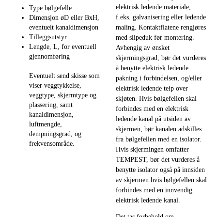
elektrisk ledende materiale,
Type bølgefelle
f.eks. galvanisering eller ledende
Dimensjon øD eller BxH,
maling. Kontaktflatene rengjøres
eventuelt kanaldimensjon
Tilleggsutstyr
med slipeduk før montering.
Lengde, L, for eventuell
Avhengig av ønsket
gjennomføring
skjermingsgrad, bør det vurderes
å benytte elektrisk ledende
Eventuelt send skisse som
pakning i forbindelsen, og/eller
viser veggtykkelse,
elektrisk ledende teip over
veggtype, skjermtype og
skjøten. Hvis bølgefellen skal
plassering, samt
forbindes med en elektrisk
kanaldimensjon,
ledende kanal på utsiden av
luftmengde,
skjermen, bør kanalen adskilles
dempningsgrad, og
fra bølgefellen med en isolator.
frekvensområde.
Hvis skjermingen omfatter
TEMPEST, bør det vurderes å
benytte isolator også på innsiden
av skjermen hvis bølgefellen skal
forbindes med en innvendig
elektrisk ledende kanal.
Det tas forbehold om