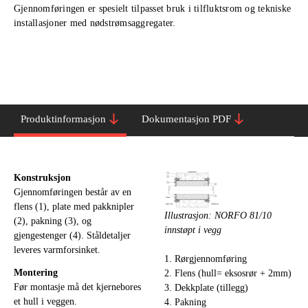
Gjennomføringen er spesielt tilpasset bruk i tilfluktsrom og tekniske
installasjoner med nødstrømsaggregater.
Produktinformasjon
Dokumentasjon PDF
Konstruksjon
Gjennomføringen består av en
flens (1), plate med pakknipler
Illustrasjon: NORFO 81/10
(2), pakning (3), og
innstøpt i vegg
gjengestenger (4). Ståldetaljer
leveres varmforsinket.
1. Rørgjennomføring
Montering
2. Flens (hull= eksosrør + 2mm)
Før montasje må det kjernebores
3. Dekkplate (tillegg)
et hull i veggen.
4. Pakning