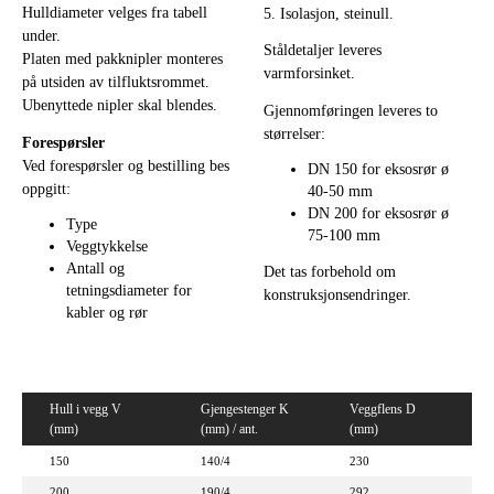
Hulldiameter velges fra tabell
5. Isolasjon, steinull.
under.
Ståldetaljer leveres
Platen med pakknipler monteres
varmforsinket.
på utsiden av tilfluktsrommet.
Ubenyttede nipler skal blendes.
Gjennomføringen leveres to
størrelser:
Forespørsler
Ved forespørsler og bestilling bes
DN 150 for eksosrør ø
oppgitt:
40-50 mm
DN 200 for eksosrør ø
Type
75-100 mm
Veggtykkelse
Antall og
Det tas forbehold om
tetningsdiameter for
konstruksjonsendringer.
kabler og rør
Hull i vegg V
Gjengestenger K
Veggflens D
(mm)
(mm) / ant.
(mm)
150
140/4
230
200
190/4
292