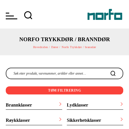
NORFO TRYKKDØR / BRANNDØR
Hovedsiden /
Dører /
Norfo Trykkdør / branndør
TØM FILTRERING
Brannklasser
Lydklasser
Røykklasser
Sikkerhetsklasser