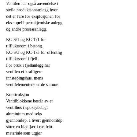
Ventilen har også anvendelse i
sivile produksjonsanlegg hvor
det er fare for eksplosjoner, for
eksempel i petrokjemiske anlegg
og andre prosessanlegg.
KC-S/1 og KC-T/1 for
tilfluktsrom i betong.
KC-S/3 og KC-T/3 for offentlig
tilfluktsrom i fjell.
For bruk i fjellanlegg har
ventilen et kraftigere
innstøpingshus, mens
ventilelementene er de samme.
Konstruksjon
Ventilblokkene består av et
ventilhus i epoksybelagt
aluminium med seks
gjennomløp. I hvert gjennomløp
sitter en bladfjær i rustfritt
materiale som utgjør