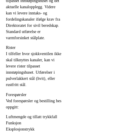
tilpasset innstøpingshuset og det
aktuelle kanalopplegg. Videre
kan vi levere inntaks- og
fordelingskanaler ifølge krav fra
Direktoratet for sivil beredskap.
Standard utførelse er
varmforsinket stålplate.
Rister
I tilfeller hvor sjokkventilen ikke
skal tilknyttes kanaler, kan vi
levere rister tilpasset
innstøpingshuset. Utførelser i
pulverlakkert stål (hvit), eller
rustfritt stål.
Forespørsler
Ved forespørsler og bestilling bes
oppgitt:
Luftmengde og tillatt trykkfall
Funksjon
Eksplosjonstrykk