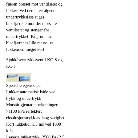
fjæren presset mot ventilsetet og
lukker. Ved den etterfølgende
undertrykksfase suges
bladfjærene mot det motsatte
ventilsetet og stenger for
undertrykket. På grunn av
bladfjærenes lille masse, er
lukketiden meget kort.
Sjokk/overtrykksventil KC-S og
KC-T
Spesielle egenskaper
Lukker automatisk både ved
trykk og undertrykk
Motstår gjentatte belastninger
>1100 kPa reflektert
eksplosjonstrykk av lang varighet
Kort lukketid: 1.5 ms ved 1000
kPa
Laveste lukketrykk: 2500 Pa (2.5