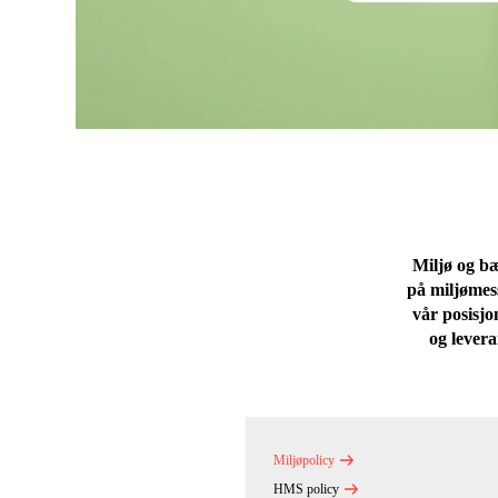
Miljø og bæ
på miljømess
vår posisjo
og levera
Miljøpolicy
HMS policy