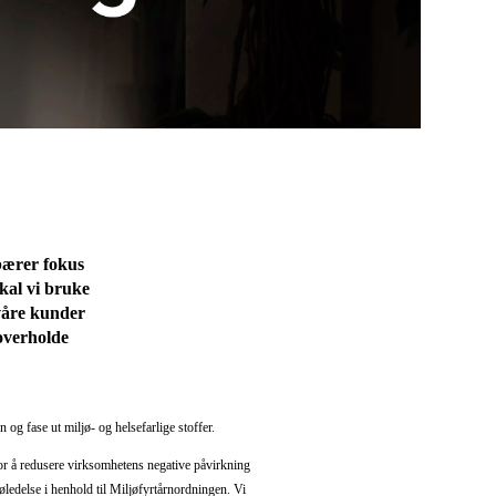
ebærer fokus
skal vi bruke
 våre kunder
 overholde
og fase ut miljø- og helsefarlige stoffer.
for å redusere virksomhetens negative påvirkning
øledelse i henhold til Miljøfyrtårnordningen. Vi