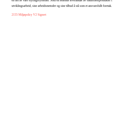
en del av våre styringssystemer. Som en ledende leverandør av sikkerhetsprodukter 
utviklingsarbeid, sine arbeidsmetoder og sine tilbud å stå som et ansvarsfullt foretak.
2155 Miljøpolicy V2 Signert