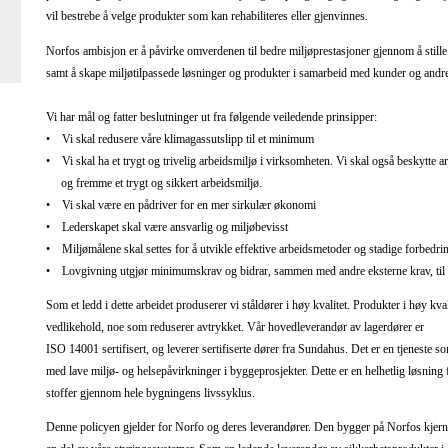
vil bestrebe å velge produkter som kan rehabiliteres eller gjenvinnes.
Norfos ambisjon er å påvirke omverdenen til bedre miljøprestasjoner gjennom å stille
samt å skape miljøtilpassede løsninger og produkter i samarbeid med kunder og andre
Vi har mål og fatter beslutninger ut fra følgende veiledende prinsipper:
• Vi skal redusere våre klimagassutslipp til et minimum
• Vi skal ha et trygt og trivelig arbeidsmiljø i virksomheten. Vi skal også beskytte a
og fremme et trygt og sikkert arbeidsmiljø.
• Vi skal være en pådriver for en mer sirkulær økonomi
• Lederskapet skal være ansvarlig og miljøbevisst
• Miljømålene skal settes for å utvikle effektive arbeidsmetoder og stadige forbedri
• Lovgivning utgjør minimumskrav og bidrar, sammen med andre eksterne krav, til at
Som et ledd i dette arbeidet produserer vi ståldører i høy kvalitet. Produkter i høy kva
vedlikehold, noe som reduserer avtrykket. Vår hovedleverandør av lagerdører er
ISO 14001 sertifisert, og leverer sertifiserte dører fra Sundahus. Det er en tjeneste 
med lave miljø- og helsepåvirkninger i byggeprosjekter. Dette er en helhetlig løsning f
stoffer gjennom hele bygningens livssyklus.
Denne policyen gjelder for Norfo og deres leverandører. Den bygger på Norfos kjernev