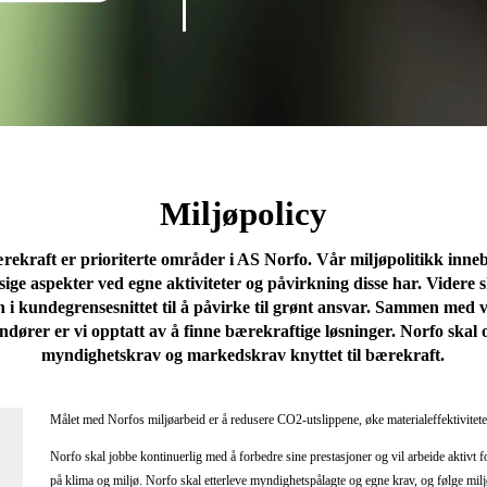
Miljøpolicy
rekraft er prioriterte områder i AS Norfo. Vår miljøpolitikk inn
ige aspekter ved egne aktiviteter og påvirkning disse har. Videre 
n i kundegrensesnittet til å påvirke til grønt ansvar. Sammen med
ndører er vi opptatt av å finne bærekraftige løsninger. Norfo skal
myndighetskrav og markedskrav knyttet til bærekraft.
Målet med Norfos miljøarbeid er å redusere CO2-utslippene, øke materialeffektiviteten 
Norfo skal jobbe kontinuerlig med å forbedre sine prestasjoner og vil arbeide aktivt 
på klima og miljø. Norfo skal etterleve myndighetspålagte og egne krav, og følge milj