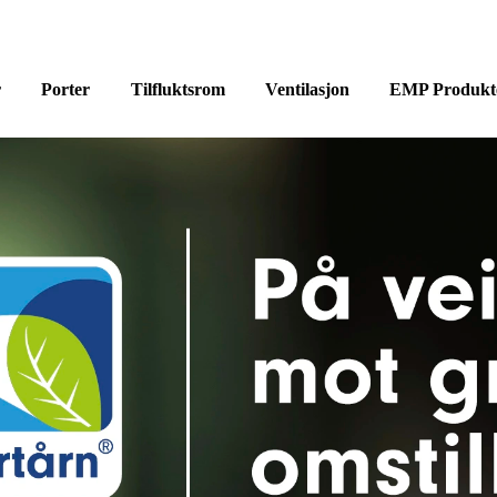
r
Porter
Tilfluktsrom
Ventilasjon
EMP Produkt