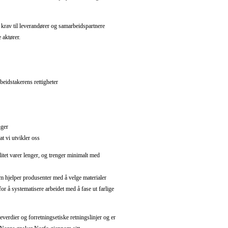
 krav til leverandører og samarbeidspartnere
 aktører.
rbeidstakerens rettigheter
nger
 vi utvikler oss
litet varer lenger, og trenger minimalt med
som hjelper produsenter med å velge materialer
or å systematisere arbeidet med å fase ut farlige
erdier og forretningsetiske retningslinjer og er