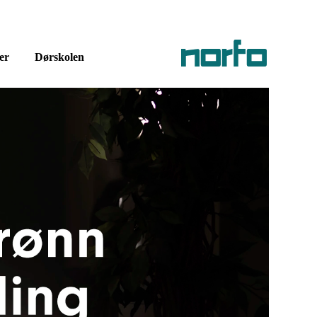
er
Dørskolen