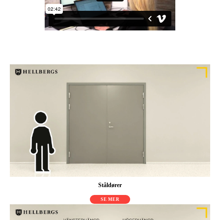
Ståldører
SE MER