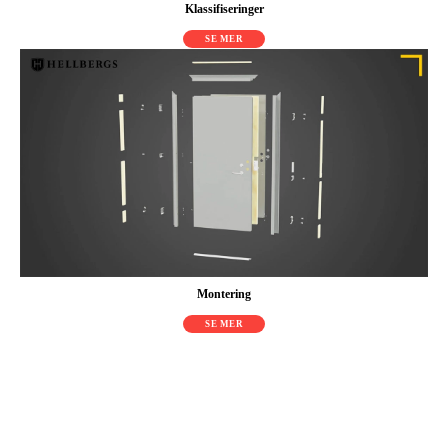
Klassifiseringer
SE MER
Montering
SE MER