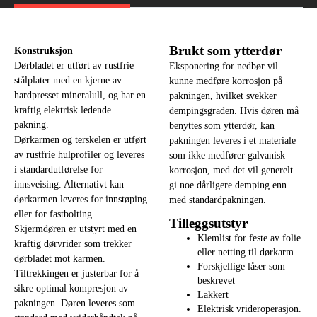
Brukt som ytterdør
Konstruksjon
Dørbladet er utført av rustfrie
Eksponering for nedbør vil
stålplater med en kjerne av
kunne medføre korrosjon på
hardpresset mineralull, og har en
pakningen, hvilket svekker
kraftig elektrisk ledende
dempingsgraden. Hvis døren må
pakning.
benyttes som ytterdør, kan
Dørkarmen og terskelen er utført
pakningen leveres i et materiale
av rustfrie hulprofiler og leveres
som ikke medfører galvanisk
i standardutførelse for
korrosjon, med det vil generelt
innsveising. Alternativt kan
gi noe dårligere demping enn
dørkarmen leveres for innstøping
med standardpakningen.
eller for fastbolting.
Tilleggsutstyr
Skjermdøren er utstyrt med en
Klemlist for feste av folie
kraftig dørvrider som trekker
eller netting til dørkarm
dørbladet mot karmen.
Forskjellige låser som
Tiltrekkingen er justerbar for å
beskrevet
sikre optimal kompresjon av
Lakkert
pakningen. Døren leveres som
Elektrisk vrideroperasjon.