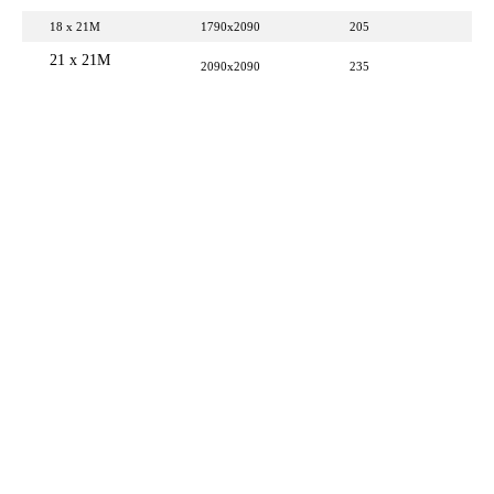
18 x 21M
1790x2090
205
21 x 21M
2090x2090
235