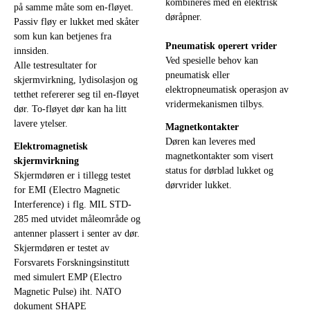
kombineres med en elektrisk
på samme måte som en-fløyet.
døråpner.
Passiv fløy er lukket med skåter
som kun kan betjenes fra
Pneumatisk operert vrider
innsiden.
Ved spesielle behov kan
Alle testresultater for
pneumatisk eller
skjermvirkning, lydisolasjon og
elektropneumatisk operasjon av
tetthet refererer seg til en-fløyet
vridermekanismen tilbys.
dør. To-fløyet dør kan ha litt
lavere ytelser.
Magnetkontakter
Døren kan leveres med
Elektromagnetisk
magnetkontakter som visert
skjermvirkning
status for dørblad lukket og
Skjermdøren er i tillegg testet
dørvrider lukket.
for EMI (Electro Magnetic
Interference) i flg. MIL STD-
285 med utvidet måleområde og
antenner plassert i senter av dør.
Skjermdøren er testet av
Forsvarets Forskningsinstitutt
med simulert EMP (Electro
Magnetic Pulse) iht. NATO
dokument SHAPE