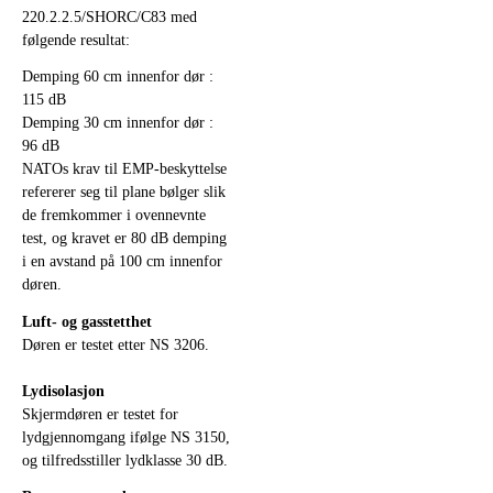
220.2.2.5/SHORC/C83 med
følgende resultat:
Demping 60 cm innenfor dør :
115 dB
Demping 30 cm innenfor dør :
96 dB
NATOs krav til EMP-beskyttelse
refererer seg til plane bølger slik
de fremkommer i ovennevnte
test, og kravet er 80 dB demping
i en avstand på 100 cm innenfor
døren.
Luft- og gasstetthet
Døren er testet etter NS 3206.
Lydisolasjon
Skjermdøren er testet for
lydgjennomgang ifølge NS 3150,
og tilfredsstiller lydklasse 30 dB.