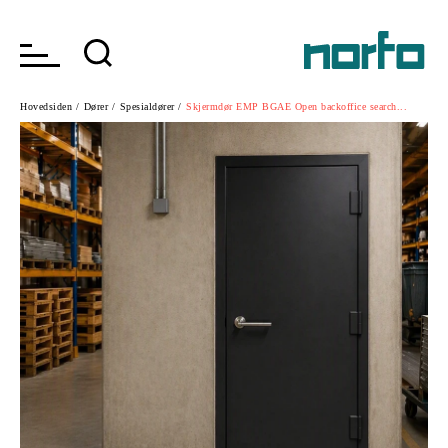
Hovedsiden /
Dører /
Spesialdører /
Skjermdør EMP BGAE Open backoffice search...