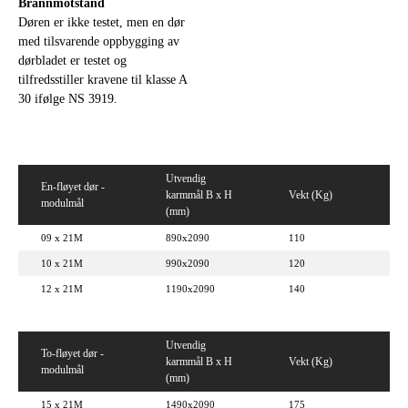
Brannmotstand
Døren er ikke testet, men en dør
med tilsvarende oppbygging av
dørbladet er testet og
tilfredsstiller kravene til klasse A
30 ifølge NS 3919.
Utvendig
En-fløyet dør -
karmmål B x H
Vekt (Kg)
modulmål
(mm)
09 x 21M
890x2090
110
10 x 21M
990x2090
120
12 x 21M
1190x2090
140
Utvendig
To-fløyet dør -
karmmål B x H
Vekt (Kg)
modulmål
(mm)
15 x 21M
1490x2090
175