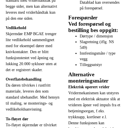
standard med vriderhåndtak på
Datablad kan oversendes
begge sider, men kan alternativt
på forespørsel.
leveres med vriderhåndtak kun
Forespørsler
på den ene siden.
Ved forespørsel og
Vedlikehold
bestilling bes oppgitt:
Skjermdør EMP BGAE trenger
Dørtype / dimensjon
lite vedlikehold sammenlignet
Slagretning (iflg. NS
med for eksempel dører med
549)
knivkontakter. Den er blitt
Innfestingsmåte / type
funksjonstestet ved åpning og
vegg
lukking 20.000 sykluser uten at
Tilleggsutstyr
det er registrert skader.
Alternative
Overflatebehandling
monteringsmåter
Da døren tilvirkes i rustfritt
Elektrisk operert vrider
materiale, leveres den som
Vridermekanismen kan utstyres
standard ubehandlet. Med hensyn
med en elektrisk aktuator slik at
til maling, se monterings- og
vrideren åpner ved impuls fra et
vedlikeholdsanvisning.
betjeningsorgan, f.eks.
trykknapp, kortleser e.l.
To-fløyet dør
Denne funksjonen kan
To-fløyet skjermdør er tilvirket