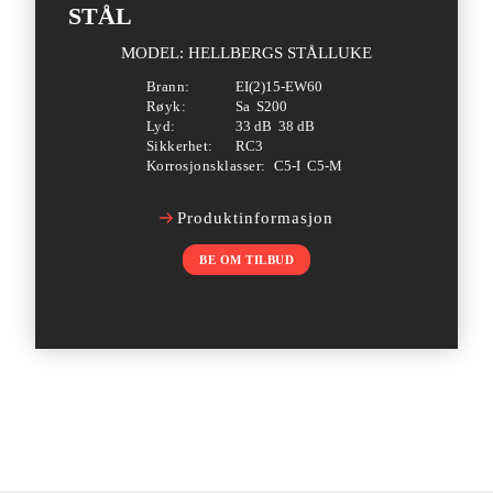
STÅL
MODEL: HELLBERGS STÅLLUKE
Brann:
EI(2)15-EW60
Røyk:
Sa
S200
Lyd:
33 dB
38 dB
Sikkerhet:
RC3
Korrosjonsklasser:
C5-I
C5-M
Produktinformasjon
BE OM TILBUD