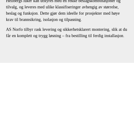
Hellbergs luker kan utstyres med en rekke beslagskombinasjoner og
tilvalg, og leveres med ulike klassifiseringer avhengig av størrelse,
beslag og funksjon. Dette gjør dem ideelle for prosjekter med høye
krav til brannsikring, isolasjon og tilpasning.
AS Norfo tilbyr rask levering og sikkerhetsklarert montering, slik at du
får en komplett og trygg løsning – fra bestilling til ferdig installasjon.