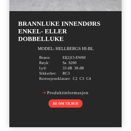
BRANNLUKE INNENDØRS
ENKEL- ELLER
DOBBELLUKE
MODEL: HELLBERGS HI-BL
Brann:
EI(2)15-EW60
Røyk:
Sa
S200
Lyd:
33 dB
38 dB
Sikkerhet:
RC3
Korrosjonsklasser:
C2
C3
C4
Produktinformasjon
BE OM TILBUD