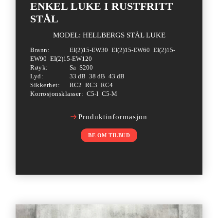
ENKEL LUKE I RUSTFRITT
STÅL
MODEL: HELLBERGS STÅL LUKE
Brann:
EI(2)15-EW30
EI(2)15-EW60
EI(2)15-
EW90
EI(2)15-EW120
Røyk:
Sa
S200
Lyd:
33 dB
38 dB
43 dB
Sikkerhet:
RC2
RC3
RC4
Korrosjonsklasser:
C5-I
C5-M
Produktinformasjon
BE OM TILBUD