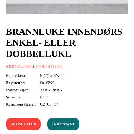
BRANNLUKE INNENDØRS
ENKEL- ELLER
DOBBELLUKE
MODEL: HELLBERGS HI-BL
Brannklasse:
EI(2)15-EW60
Røyktetthet:
Sa
S200
Lydreduksjon:
33 dB
38 dB
Sikkerhet:
RC3
Korrosjonsklasser:
C2
C3
C4
BE OM TILBUD
TA KONTAKT