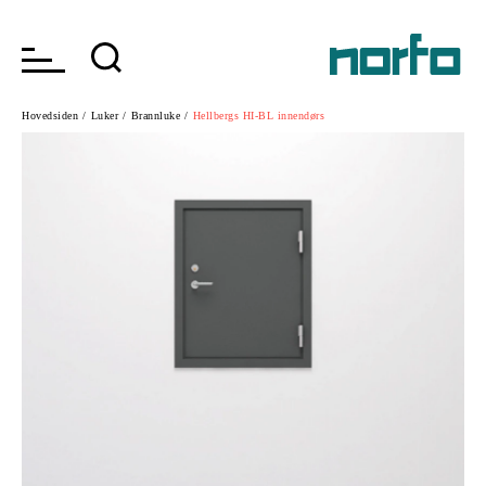
Hovedsiden /
Luker /
Brannluke /
Hellbergs HI-BL innendørs