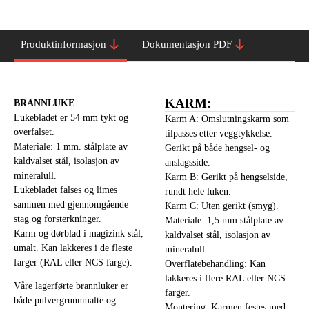
Produktinformasjon
Dokumentasjon PDF
KARM:
BRANNLUKE
Lukebladet er 54 mm tykt og
Karm A: Omslutningskarm som
overfalset.
tilpasses etter veggtykkelse.
Materiale: 1 mm. stålplate av
Gerikt på både hengsel- og
kaldvalset stål, isolasjon av
anslagsside.
mineralull.
Karm B: Gerikt på hengselside,
Lukebladet falses og limes
rundt hele luken.
sammen med gjennomgående
Karm C: Uten gerikt (smyg).
stag og forsterkninger.
Materiale: 1,5 mm stålplate av
Karm og dørblad i magizink stål,
kaldvalset stål, isolasjon av
umalt. Kan lakkeres i de fleste
mineralull.
farger (RAL eller NCS farge).
Overflatebehandling: Kan
lakkeres i flere RAL eller NCS
Våre lagerførte brannluker er
farger.
både pulvergrunnmalte og
Montering: Karmen festes med