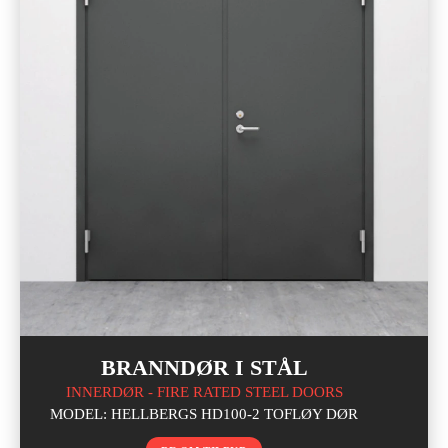
BRANNDØR I STÅL
INNERDØR - FIRE RATED STEEL DOORS
MODEL: HELLBERGS HD100-2 TOFLØY DØR