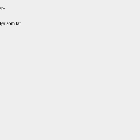
er»
tør som tar