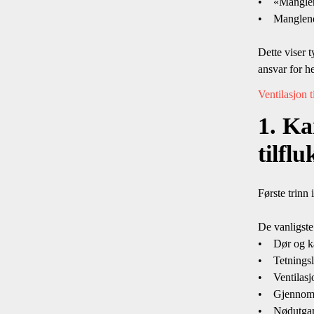
• «Manglende
• Manglende 
Dette viser t
ansvar for h
Ventilasjon t
1. Ka
tilfl
Første trinn
De vanligste
• Dør og kar
• Tetningsli
• Ventilasjon
• Gjennomfø
• Nødutgan