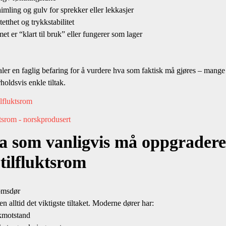
mling og gulv for sprekker eller lekkasjer
tthet og trykkstabilitet
er “klart til bruk” eller fungerer som lager
ler en faglig befaring for å vurdere hva som faktisk må gjøres – mange
holdsvis enkle tiltak.
ilfluktsrom
ktsrom - norskprodusert
a som vanligvis må oppgradere
 tilfluktsrom
romsdør
en alltid det viktigste tiltaket. Moderne dører har:
kmotstand