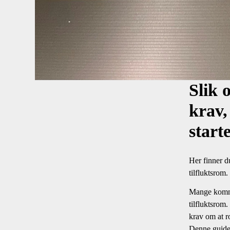
Slik 
krav,
start
Her finner du
tilfluktsrom.
Mange kommu
tilfluktsrom
krav om at ro
Denne guiden