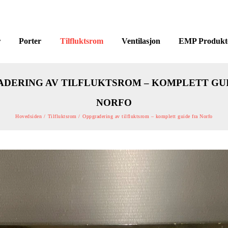
r
Porter
Tilfluktsrom
Ventilasjon
EMP Produkt
DERING AV TILFLUKTSROM – KOMPLETT GU
NORFO
Hovedsiden /
Tilfluktsrom /
Oppgradering av tilfluktsrom – komplett guide fra Norfo