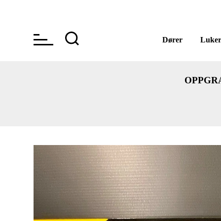
Dører
Luke
OPPGRA