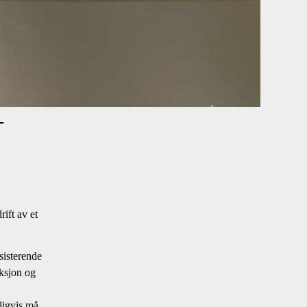
–
rift av et
isterende
nksjon og
ligvis må