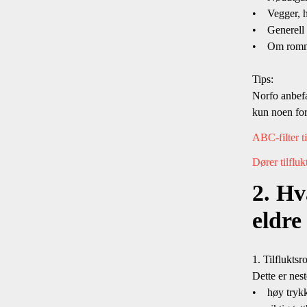
• Vegger, hi
• Generell te
• Om rommet 
Tips:
Norfo anbefa
kun noen for
ABC-filter t
Dører tilflu
2. Hv
eldre
1. Tilflukts
Dette er nest
• høy tryk