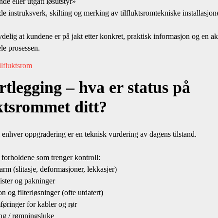
 eller utgått løsutstyr»
instruksverk, skilting og merking av tilfluktsromtekniske installasjon
ydelig at kundene er på jakt etter konkret, praktisk informasjon og en ak
ele prosessen.
ilfluktsrom
rtlegging – hva er status på
uktsrommet ditt?
 i enhver oppgradering er en teknisk vurdering av dagens tilstand.
 forholdene som trenger kontroll:
m (slitasje, deformasjoner, lekkasjer)
ster og pakninger
 og filterløsninger (ofte utdatert)
ringer for kabler og rør
g / rømningsluke