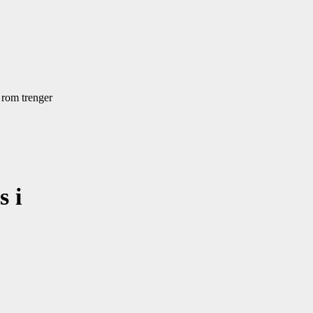
 rom trenger
s i