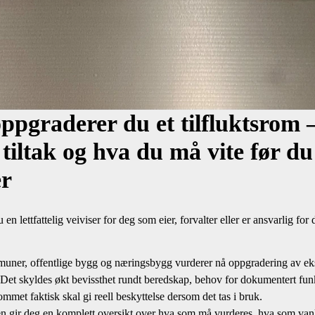
oppgraderer du et tilfluktsrom 
 tiltak og hva du må vite før du
er
 en lettfattelig veiviser for deg som eier, forvalter eller er ansvarlig for d
ner, offentlige bygg og næringsbygg vurderer nå oppgradering av eks
. Det skyldes økt bevissthet rundt beredskap, behov for dokumentert fu
mmet faktisk skal gi reell beskyttelse dersom det tas i bruk.
 gir deg en komplett oversikt over hva som må vurderes, hva som van