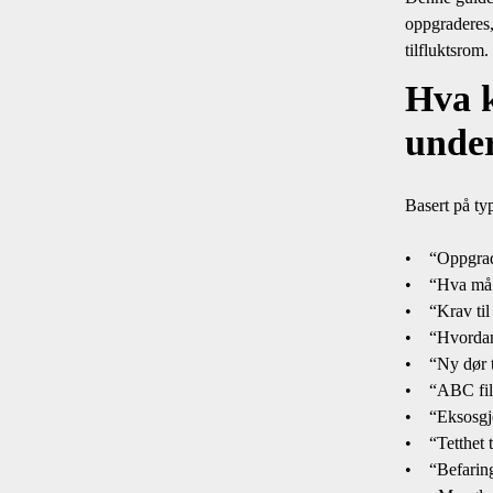
oppgraderes,
tilfluktsrom.
Hva k
under
Basert på typ
• “Oppgrade
• “Hva må et
• “Krav til 
• “Hvordan 
• “Ny dør til
• “ABC filte
• “Eksosgje
• “Tetthet t
• “Befaring 