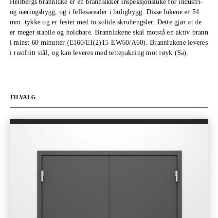
Hellbergs brannluke er en brannsikker inspeksjonsluke for industri-
og næringsbygg, og i fellesarealer i boligbygg. Disse lukene er 54
mm. tykke og er festet med to solide skruhengsler. Dette gjør at de
er meget stabile og holdbare. Brannlukene skal motstå en aktiv brann
i minst 60 minutter (EI60/EI(2)15-EW60/A60). Brannlukene leveres
i rustfritt stål, og kan leveres med tettepakning mot røyk (Sa).
TILVALG