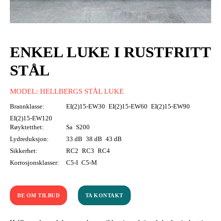
ENKEL LUKE I RUSTFRITT
STÅL
MODEL: HELLBERGS STÅL LUKE
Brannklasse:
EI(2)15-EW30
EI(2)15-EW60
EI(2)15-EW90
EI(2)15-EW120
Røyktetthet:
Sa
S200
Lydreduksjon:
33 dB
38 dB
43 dB
Sikkerhet:
RC2
RC3
RC4
Korrosjonsklasser:
C5-I
C5-M
BE OM TILBUD
TA KONTAKT