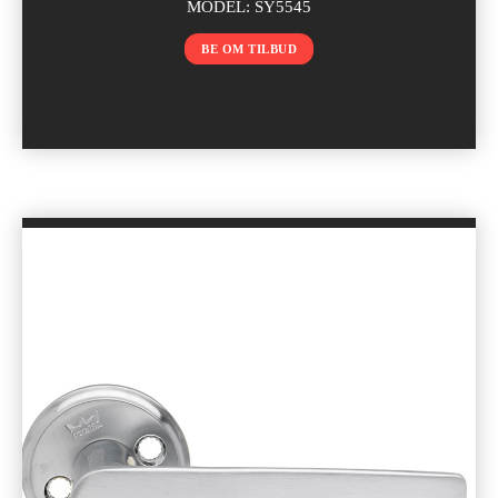
MODEL: SY5545
BE OM TILBUD