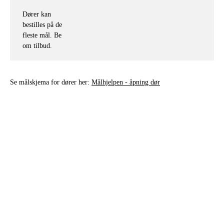
Dører kan
bestilles på de
fleste mål. Be
om tilbud.
Se målskjema for dører her:
Målhjelpen - åpning dør