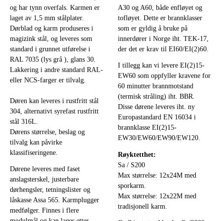
og har tynn overfals. Karmen er
A30 og A60, både enfløyet og
laget av 1,5 mm stålplater.
tofløyet. Dette er brannklasser
Dørblad og karm produseres i
som er gyldig å bruke på
magizink stål, og leveres som
innerdører i Norge iht. TEK-17,
standard i grunnet utførelse i
der det er krav til EI60/EI(2)60.
RAL 7035 (lys grå ), glans 30.
I tillegg kan vi levere EI(2)15-
Lakkering i andre standard RAL-
EW60 som oppfyller kravene for
eller NCS-farger er tilvalg.
60 minutter brannmotstand
(termisk stråling) iht. BBR.
Døren kan leveres i rustfritt stål
Disse dørene leveres iht. ny
304, alternativt syrefast rustfritt
Europastandard EN 16034 i
stål 316L.
brannklasse EI(2)15-
Dørens størrelse, beslag og
EW30/EW60/EW90/EW120.
tilvalg kan påvirke
klassifiseringene.
Røyktetthet:
Sa / S200
Dørene leveres med faset
Max størrelse: 12x24M med
anslagsterskel, justerbare
sporkarm.
dørhengsler, tetningslister og
Max størrelse: 12x22M med
låskasse Assa 565. Karmplugger
tradisjonell karm.
medfølger. Finnes i flere
modulmål og kan lages etter