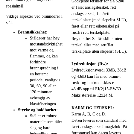
Godkjente terskler for Sa/S200
spesialmål.
er faset anslagsterskel, rett
anslagsterskel, flat/rett
Viktige aspekter ved branndører i
terskelplate (med slepelist SLU),
stål:
faset eller rett eiketerskel på
Brannsikkerhet
:
rustfri rett terskelplate.
Ståldører har høy
Røyktetthet Sa fås skiltet uten
motstandsdyktighet
terskel eller med rett/flat
mot varme og
terskelplate uten slepelist (SLU).
flammer, og kan
forhindre
Lydreduksjon (Rw):
brannspredning i
Lydreduksjonsverdi 33dB, 38dB
en bestemt
og 43dB kan fås med brann-,
periode, vanligvis
røyk- og innbruddsklasse.
30, 60, 90 eller
43 dB opp til EI(2)15-EW60.
120 minutter,
Maks størrelse 12x24 M.
avhengig av
klassifiseringen.
KARM OG TERSKEL:
Styrke og holdbarhet
:
Karm A, B, C og D.
Stål er et robust
Døren leveres som standard med
materiale som tåler
faset anslagsterskel magizink. På
slag og hard
forespørsel kan døren leveres
behandling, noe