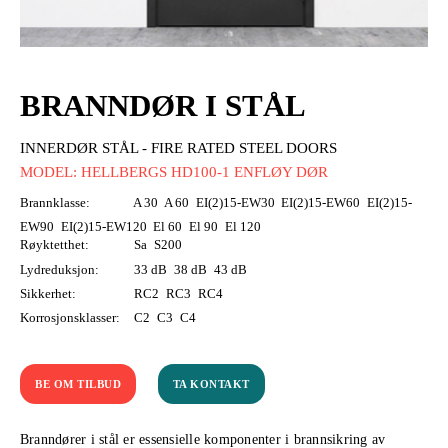
BRANNDØR I STÅL
INNERDØR STÅL - FIRE RATED STEEL DOORS
MODEL: HELLBERGS HD100-1 ENFLØY DØR
Brannklasse:
A 30
A 60
EI(2)15-EW30
EI(2)15-EW60
EI(2)15-
EW90
EI(2)15-EW120
El 60
El 90
El 120
Røyktetthet:
Sa
S200
Lydreduksjon:
33 dB
38 dB
43 dB
Sikkerhet:
RC2
RC3
RC4
Korrosjonsklasser:
C2
C3
C4
BE OM TILBUD
TA KONTAKT
Branndører i stål er essensielle komponenter i brannsikring av