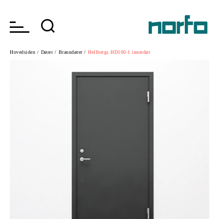
Hovedsiden /
Dører /
Branndører /
Hellbergs HD100-1 innerdør