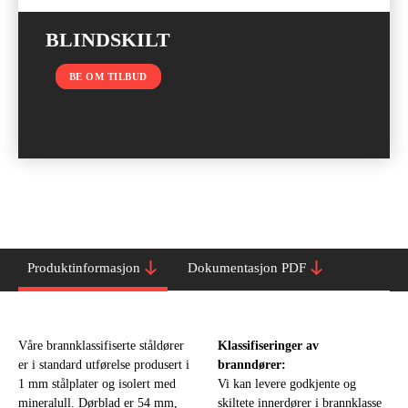
BLINDSKILT
BE OM TILBUD
Produktinformasjon
Dokumentasjon PDF
Våre brannklassifiserte ståldører
Klassifiseringer av
er i standard utførelse produsert i
branndører:
1 mm stålplater og isolert med
Vi kan levere godkjente og
mineralull. Dørblad er 54 mm,
skiltete innerdører i brannklasse