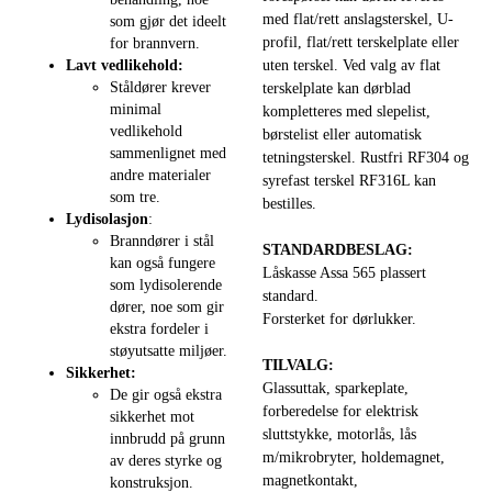
med flat/rett anslagsterskel, U-
som gjør det ideelt
profil, flat/rett terskelplate eller
for brannvern.
Lavt vedlikehold:
uten terskel. Ved valg av flat
Ståldører krever
terskelplate kan dørblad
minimal
kompletteres med slepelist,
vedlikehold
børstelist eller automatisk
sammenlignet med
tetningsterskel. Rustfri RF304 og
andre materialer
syrefast terskel RF316L kan
som tre.
bestilles.
Lydisolasjon
:
Branndører i stål
STANDARDBESLAG:
kan også fungere
Låskasse Assa 565 plassert
som lydisolerende
standard.
dører, noe som gir
Forsterket for dørlukker.
ekstra fordeler i
støyutsatte miljøer.
TILVALG:
Sikkerhet:
Glassuttak, sparkeplate,
De gir også ekstra
forberedelse for elektrisk
sikkerhet mot
sluttstykke, motorlås, lås
innbrudd på grunn
m/mikrobryter, holdemagnet,
av deres styrke og
magnetkontakt,
konstruksjon.