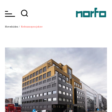
Hovedsiden /
Referanseprosjekter