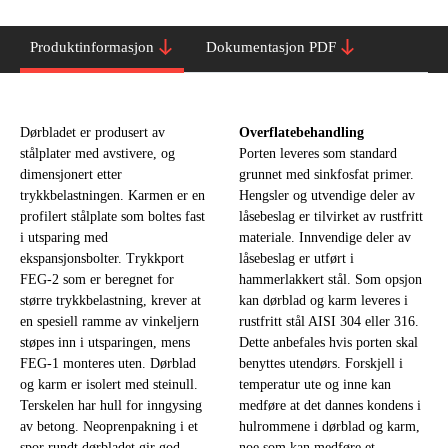
Produktinformasjon
Dokumentasjon PDF
Dørbladet er produsert av
Overflatebehandling
stålplater med avstivere, og
Porten leveres som standard
dimensjonert etter
grunnet med sinkfosfat primer.
trykkbelastningen. Karmen er en
Hengsler og utvendige deler av
profilert stålplate som boltes fast
låsebeslag er tilvirket av rustfritt
i utsparing med
materiale. Innvendige deler av
ekspansjonsbolter. Trykkport
låsebeslag er utført i
FEG-2 som er beregnet for
hammerlakkert stål. Som opsjon
større trykkbelastning, krever at
kan dørblad og karm leveres i
en spesiell ramme av vinkeljern
rustfritt stål AISI 304 eller 316.
støpes inn i utsparingen, mens
Dette anbefales hvis porten skal
FEG-1 monteres uten. Dørblad
benyttes utendørs. Forskjell i
og karm er isolert med steinull.
temperatur ute og inne kan
Terskelen har hull for inngysing
medføre at det dannes kondens i
av betong. Neoprenpakning i et
hulrommene i dørblad og karm,
spor rundt dørbladet gir god
noe som kan medføre et