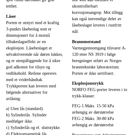
tetthet.
ukontrollerbart
korrosjonsangrep. Mot tillegg
Låser
kan også innvendige deler av
Porten er utstyrt med et kraftig
låsebeslaget leveres i rustfritt
3-punkts låsebeslag som er
stål.
dimensjonert for å motstå
tilbakeslagseffekt av en
Brannmotstand
eksplosjon. Låsebeslaget er
Varmegjennomgang tilsvarer A-
selvaktiverende når døren lukkes,
120 etter NS 3919 i følge
og er utenpåliggende for å sikre
beregninger utført av Norges
god adkomst for tilsyn og
branntekniske laboratorium.
vedlikehold. Reilene opereres
Porten er ikke sertifisert.
med et vriderhåndtak.
Eksplosjonstrykk
Trykkporten kan leveres med
NORFO FEG-porter leveres i to
følgende alternativer for
trykk-klasser:
avlåsing:
FEG-1:Maks. 15-50 kPa
a) Uten lås (standard).
avhengig av dørstørrelse
b) Sylinderlås. Sylinder
FEG-2:Maks. 30-80 kPa
medfølger ikke.
avhengig av dørstørrelse
c) Sylinderlås og el. sluttstykke.
d) Elektromagnetisk lås.