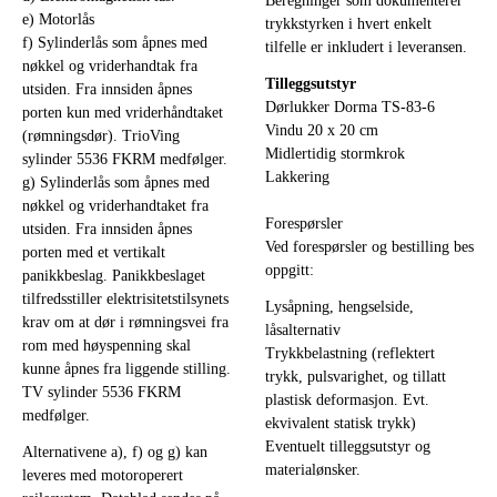
Beregninger som dokumenterer
e) Motorlås
trykkstyrken i hvert enkelt
f) Sylinderlås som åpnes med
tilfelle er inkludert i leveransen.
nøkkel og vriderhandtak fra
Tilleggsutstyr
utsiden. Fra innsiden åpnes
Dørlukker Dorma TS-83-6
porten kun med vriderhåndtaket
Vindu 20 x 20 cm
(rømningsdør). TrioVing
Midlertidig stormkrok
sylinder 5536 FKRM medfølger.
Lakkering
g) Sylinderlås som åpnes med
nøkkel og vriderhandtaket fra
Forespørsler
utsiden. Fra innsiden åpnes
Ved forespørsler og bestilling bes
porten med et vertikalt
oppgitt:
panikkbeslag. Panikkbeslaget
tilfredsstiller elektrisitetstilsynets
Lysåpning, hengselside,
krav om at dør i rømningsvei fra
låsalternativ
rom med høyspenning skal
Trykkbelastning (reflektert
kunne åpnes fra liggende stilling.
trykk, pulsvarighet, og tillatt
TV sylinder 5536 FKRM
plastisk deformasjon. Evt.
medfølger.
ekvivalent statisk trykk)
Eventuelt tilleggsutstyr og
Alternativene a), f) og g) kan
materialønsker.
leveres med motoroperert