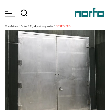
Hovedsiden /
Porter /
Trykkport - trykkdør /
NORFO FEG