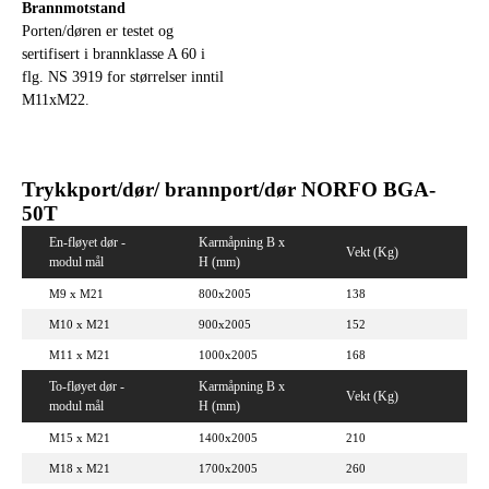
Brannmotstand
Porten/døren er testet og
sertifisert i brannklasse A 60 i
flg. NS 3919 for størrelser inntil
M11xM22.
Trykkport/dør/ brannport/dør NORFO BGA-
50T
En-fløyet dør -
Karmåpning B x
Vekt (Kg)
modul mål
H (mm)
M9 x M21
800x2005
138
M10 x M21
900x2005
152
M11 x M21
1000x2005
168
To-fløyet dør -
Karmåpning B x
Vekt (Kg)
modul mål
H (mm)
M15 x M21
1400x2005
210
M18 x M21
1700x2005
260