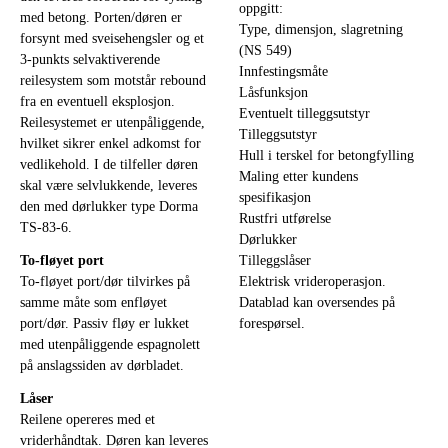
oppgitt:
med betong. Porten/døren er
Type, dimensjon, slagretning
forsynt med sveisehengsler og et
(NS 549)
3-punkts selvaktiverende
Innfestingsmåte
reilesystem som motstår rebound
Låsfunksjon
fra en eventuell eksplosjon.
Eventuelt tilleggsutstyr
Reilesystemet er utenpåliggende,
Tilleggsutstyr
hvilket sikrer enkel adkomst for
Hull i terskel for betongfylling
vedlikehold. I de tilfeller døren
Maling etter kundens
skal være selvlukkende, leveres
spesifikasjon
den med dørlukker type Dorma
Rustfri utførelse
TS-83-6.
Dørlukker
To-fløyet port
Tilleggslåser
To-fløyet port/dør tilvirkes på
Elektrisk vrideroperasjon.
samme måte som enfløyet
Datablad kan oversendes på
port/dør. Passiv fløy er lukket
forespørsel.
med utenpåliggende espagnolett
på anslagssiden av dørbladet.
Låser
Reilene opereres med et
vriderhåndtak. Døren kan leveres