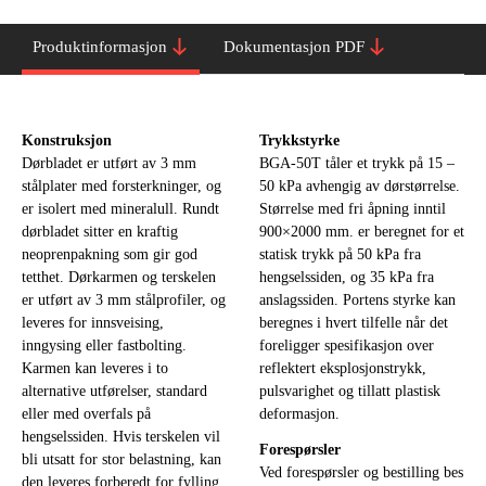
Produktinformasjon
Dokumentasjon PDF
Konstruksjon
Trykkstyrke
Dørbladet er utført av 3 mm
BGA-50T tåler et trykk på 15 –
stålplater med forsterkninger, og
50 kPa avhengig av dørstørrelse.
er isolert med mineralull. Rundt
Størrelse med fri åpning inntil
dørbladet sitter en kraftig
900×2000 mm. er beregnet for et
neoprenpakning som gir god
statisk trykk på 50 kPa fra
tetthet. Dørkarmen og terskelen
hengselssiden, og 35 kPa fra
er utført av 3 mm stålprofiler, og
anslagssiden. Portens styrke kan
leveres for innsveising,
beregnes i hvert tilfelle når det
inngysing eller fastbolting.
foreligger spesifikasjon over
Karmen kan leveres i to
reflektert eksplosjonstrykk,
alternative utførelser, standard
pulsvarighet og tillatt plastisk
eller med overfals på
deformasjon.
hengselssiden. Hvis terskelen vil
Forespørsler
bli utsatt for stor belastning, kan
Ved forespørsler og bestilling bes
den leveres forberedt for fylling