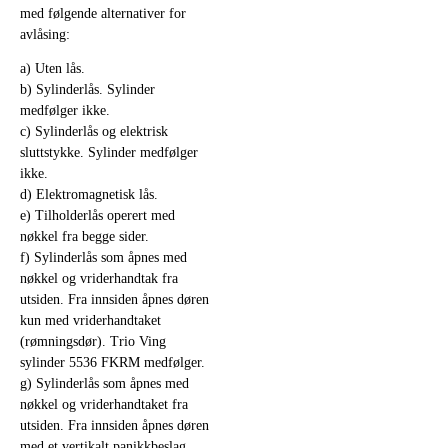
med følgende alternativer for
avlåsing:
a) Uten lås.
b) Sylinderlås. Sylinder
medfølger ikke.
c) Sylinderlås og elektrisk
sluttstykke. Sylinder medfølger
ikke.
d) Elektromagnetisk lås.
e) Tilholderlås operert med
nøkkel fra begge sider.
f) Sylinderlås som åpnes med
nøkkel og vriderhandtak fra
utsiden. Fra innsiden åpnes døren
kun med vriderhandtaket
(rømningsdør). Trio Ving
sylinder 5536 FKRM medfølger.
g) Sylinderlås som åpnes med
nøkkel og vriderhandtaket fra
utsiden. Fra innsiden åpnes døren
med et vertikalt panikkbeslag.