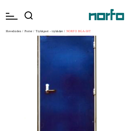
Hovedsiden /
Porter /
Trykkport - trykkdør /
NORFO BGA-50T