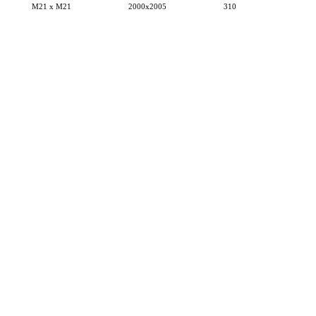
M21 x M21
2000x2005
310