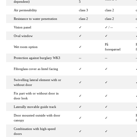
dependent)
5
Air permeability
class 3
class 2
c
Resistance to water penetration
class 2
class 2
c
Vision panel
✓
✓ / --
-
Oval window
✓
✓
På
Wet room option
✓
forespørsel
Protection against burglary WK3
--
--
-
Fibreglass cover as lintel facing
✓
✓
Swivelling lateral element with or
✓
✓
without door
Fix part with or without door in
✓
✓
door look
Laterally movable guide track
✓
✓
Door mounted outside with door
✓
✓
canopy
Combination with high-speed
✓
✓
doors