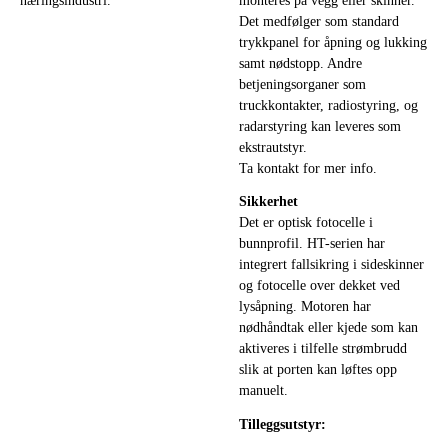
næringsindustri.
monteres på vegg eller skinner.
Det medfølger som standard
trykkpanel for åpning og lukking
samt nødstopp. Andre
betjeningsorganer som
truckkontakter, radiostyring, og
radarstyring kan leveres som
ekstrautstyr.
Ta kontakt for mer info.
Sikkerhet
Det er optisk fotocelle i
bunnprofil. HT-serien har
integrert fallsikring i sideskinner
og fotocelle over dekket ved
lysåpning. Motoren har
nødhåndtak eller kjede som kan
aktiveres i tilfelle strømbrudd
slik at porten kan løftes opp
manuelt.
Tilleggsutstyr: