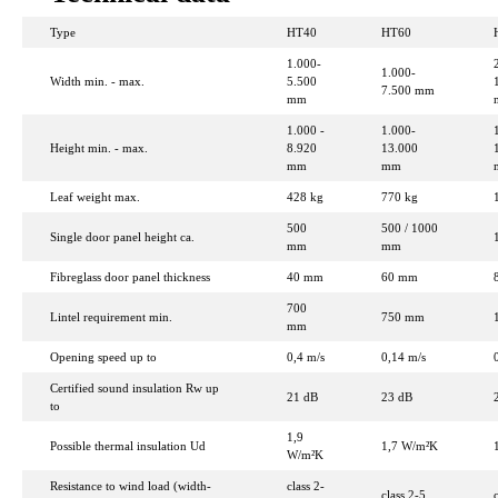
Type
HT40
HT60
1.000-
1.000-
Width min. - max.
5.500
7.500 mm
mm
1.000 -
1.000-
Height min. - max.
8.920
13.000
mm
mm
Leaf weight max.
428 kg
770 kg
500
500 / 1000
Single door panel height ca.
mm
mm
Fibreglass door panel thickness
40 mm
60 mm
700
Lintel requirement min.
750 mm
mm
Opening speed up to
0,4 m/s
0,14 m/s
Certified sound insulation Rw up
21 dB
23 dB
to
1,9
Possible thermal insulation Ud
1,7 W/m²K
W/m²K
Resistance to wind load (width-
class 2-
class 2-5