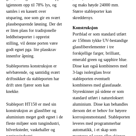
igjennom opp til 78% lys, og
og maks høyde 24000 mm.
samles i en kassett over
Større stableporter kan
utsparing, noe som gir en svært
skreddersys.
plassbesparende løsning. Der det
Konstruksjon
er liten plass for tradisjonelle
Portblad er som standard utført
leddheiseporter i oppreist
av 150mm tykke UV-bestandige
stilling, vil denne porten være
glassfiberelementer i tre
godt egnet pga. lite plasskrav
forskjellige farger, brilliant,
innenfor åpning.
emerald green og sapphire blue.
Stableportens konstruksjon er
Disse kan også kombineres med
selvbærende, og samtidig svært
3-lags isolerglass hvor
driftssikker da stableporten har
stableporten eventuelt
drift uten fjærer som kan
kombineres med glassfasade.
knekke.
Styreskinner på sidene er som
standard utført i natureloksert
Stableport HT150 er med sin
aluminium. Disse kan behandles
konstruksjon av glassfiber og
dersom det er behov for høyere
aluminium meget godt egnet i de
korrosjonsmotstand. Stableporten
fleste miljøer som tungindustri,
leveres med programmerbar
bilverksteder, vaskehaller og
automatikk, i et skap som