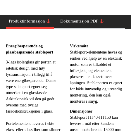
Produktinformasjon
Dokumentasjon PDF
Energibesparende og
Virkemåte
plassbesparende stableport
Stableport-elementene heves og
senkes ved hjelp av en elektrisk
3-lags isolerglass gir porten et
motor som er tilkoblet et
estetisk design med høy
løftekjede, og elementene
lystransmisjon, i tillegg til å
plasseres i en kassett over
være energibesparende. Denne
åpningen. Stableporten er egnet
type stableport egner seg
for både innvendig og utvendig
utmerket i en glassfasade.
montering, den kan også
Arkitektonisk vil den gå godt
monteres i smyg.
overens med øvrige
fasadekonstruksjoner i glass.
Dimensjoner
Stableport HT40-HT150 kan
Portelementene leveres i ekte
leveres i mål etter kundens
glass, eller glassfiber som slipper
ønske, maks bredde 15000 mm