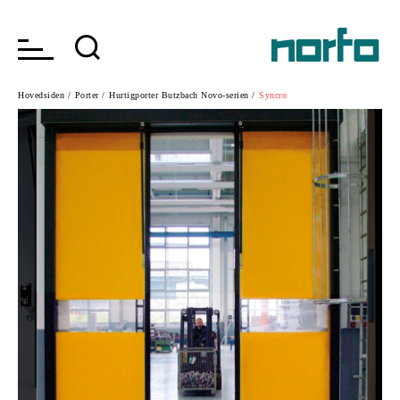
Hovedsiden /
Porter /
Hurtigporter Butzbach Novo-serien /
Syncro