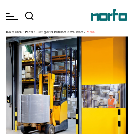
Hovedsiden /
Porter /
Hurtigporter Butzbach Novo-serien /
Mono