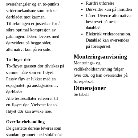
Rustfri utførelse
sveisehengsler og en to-punkts
Dørvrider kun på innsiden
vridermekanisme som trekker
Låser. Diverse alternativer
dørbladet mot karmen.
beskrevet på neste
Tiltrekningen er justerbar for å
datablad.
sikre optimal kompresjon av
Elektrisk vrideroperasjon.
pakningen. Døren leveres med
Datablad kan oversendes
dørvridere på begge sider,
på forespørsel.
alternativt kun på en side.
Monteringsanvisning
To-fløyet dør
Monterings- og
To-fløyet gasstett dør tilvirkes på
vedlikeholdsanvisning følger
samme måte som en-fløyet.
hver dør, og kan oversendes på
Passiv fløy er lukket med en
forespørsel.
espagnolett på anslagssiden av
Dimensjoner
dørbladet.
Se tabell
Alle testresultater refererer til
en-fløyet dør. Ytelsene for to-
fløyet dør kan avvike noe.
Overflatebehandling
De gasstette dørene leveres som
standard grunnet med sinkfosfat