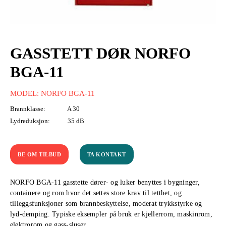
GASSTETT DØR NORFO
BGA-11
MODEL: NORFO BGA-11
Brannklasse:
A 30
Lydreduksjon:
35 dB
BE OM TILBUD
TA KONTAKT
NORFO BGA-11 gasstette dører- og luker benyttes i bygninger,
containere og rom hvor det settes store krav til tetthet, og
tilleggsfunksjoner som brannbeskyttelse, moderat trykkstyrke og
lyd-demping. Typiske eksempler på bruk er kjellerrom, maskinrom,
elektrorom og gass-sluser.