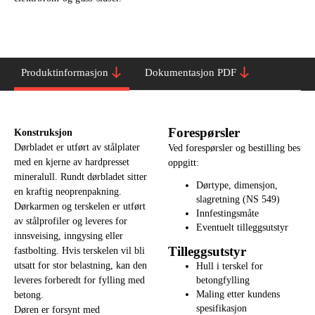
Produktinformasjon
Dokumentasjon PDF
Forespørsler
Konstruksjon
Dørbladet er utført av stålplater
Ved forespørsler og bestilling bes
med en kjerne av hardpresset
oppgitt:
mineralull. Rundt dørbladet sitter
Dørtype, dimensjon,
en kraftig neoprenpakning.
slagretning (NS 549)
Dørkarmen og terskelen er utført
Innfestingsmåte
av stålprofiler og leveres for
Eventuelt tilleggsutstyr
innsveising, inngysing eller
Tilleggsutstyr
fastbolting. Hvis terskelen vil bli
utsatt for stor belastning, kan den
Hull i terskel for
betongfylling
leveres forberedt for fylling med
Maling etter kundens
betong.
spesifikasjon
Døren er forsynt med