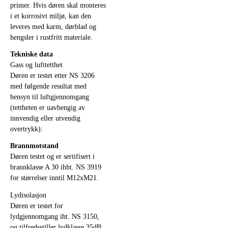
primer. Hvis døren skal monteres
i et korrosivt miljø, kan den
leveres med karm, dørblad og
hengsler i rustfritt materiale.
Tekniske data
Gass og lufttetthet
Døren er testet etter NS 3206
med følgende resultat med
hensyn til luftgjennomgang
(tettheten er uavhengig av
innvendig eller utvendig
overtrykk):
Brannmotstand
Døren testet og er sertifisert i
brannklasse A 30 ihht. NS 3919
for størrelser inntil M12xM21.
Lydisolasjon
Døren er testet for
lydgjennomgang iht. NS 3150,
og tilfredsstiller lydklasse 35dB.