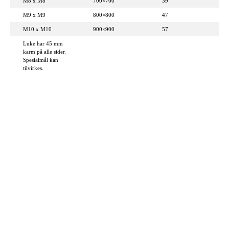
M8 x M8
700×700
39
M9 x M9
800×800
47
M10 x M10
900×900
57
Luke har 45 mm
karm på alle sider.
Spesialmål kan
tilvirkes.