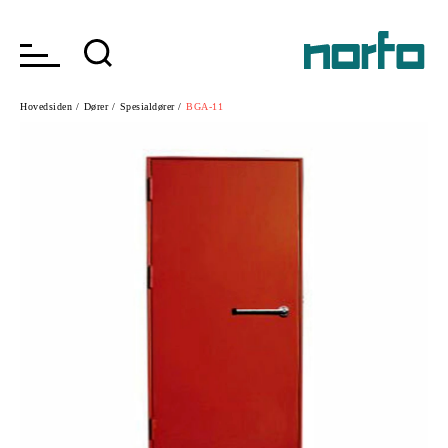
Hovedsiden /
Dører /
Spesialdører /
BGA-11