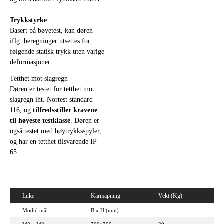
Trykkstyrke
Basert på bøyetest, kan døren
iflg. beregninger utsettes for
følgende statisk trykk uten varige
deformasjoner:
Tetthet mot slagregn
Døren er testet for tetthet mot
slagregn iht. Nortest standard
116, og
tilfredsstiller kravene
til høyeste testklasse
. Døren er
også testet med høytrykksspyler,
og har en tetthet tilsvarende IP
65.
Luke
Karmåpning
Vekt (Kg)
Modul mål
B x H (mm)