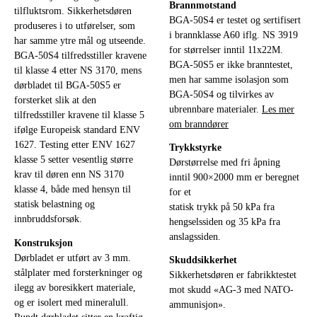
Brannmotstand
tilfluktsrom. Sikkerhetsdøren
BGA-50S4 er testet og sertifisert
produseres i to utførelser, som
i brannklasse A60 iflg. NS 3919
har samme ytre mål og utseende.
for størrelser inntil 11x22M.
BGA-50S4 tilfredsstiller kravene
BGA-50S5 er ikke branntestet,
til klasse 4 etter NS 3170, mens
men har samme isolasjon som
dørbladet til BGA-50S5 er
BGA-50S4 og tilvirkes av
forsterket slik at den
ubrennbare materialer.
Les mer
tilfredsstiller kravene til klasse 5
om branndører
ifølge Europeisk standard ENV
1627. Testing etter ENV 1627
Trykkstyrke
klasse 5 setter vesentlig større
Dørstørrelse med fri åpning
krav til døren enn NS 3170
inntil 900×2000 mm er beregnet
klasse 4, både med hensyn til
for et
statisk belastning og
statisk trykk på 50 kPa fra
innbruddsforsøk.
hengselssiden og 35 kPa fra
anslagssiden.
Konstruksjon
Dørbladet er utført av 3 mm.
Skuddsikkerhet
stålplater med forsterkninger og
Sikkerhetsdøren er fabrikktestet
ilegg av boresikkert materiale,
mot skudd «AG-3 med NATO-
og er isolert med mineralull.
ammunisjon».