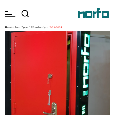
Hovedsiden /
Dører /
Sikkerhetsdør /
BGA-50S4