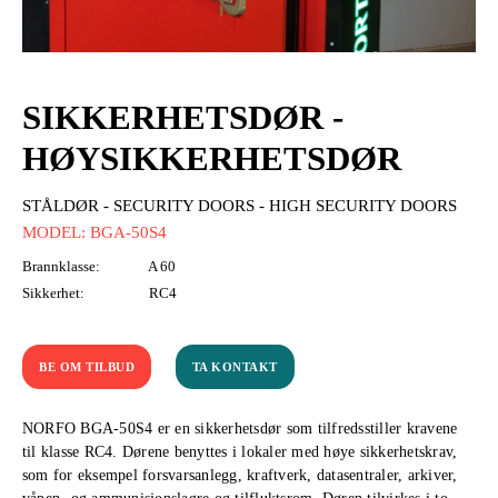
SIKKERHETSDØR -
HØYSIKKERHETSDØR
STÅLDØR - SECURITY DOORS - HIGH SECURITY DOORS
MODEL: BGA-50S4
Brannklasse:
A 60
Sikkerhet:
RC4
BE OM TILBUD
TA KONTAKT
NORFO BGA-50S4 er en sikkerhetsdør som tilfredsstiller kravene
til klasse RC4. Dørene benyttes i lokaler med høye sikkerhetskrav,
som for eksempel forsvarsanlegg, kraftverk, datasentraler, arkiver,