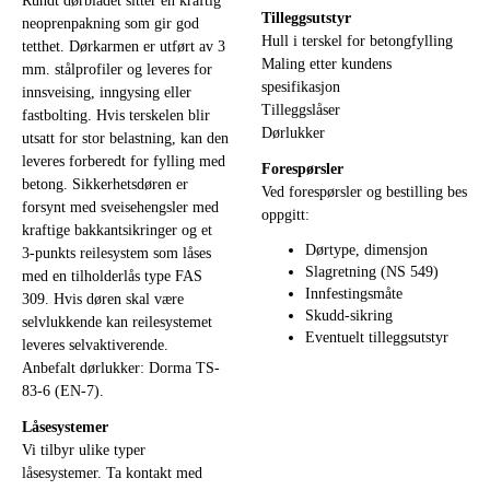
Rundt dørbladet sitter en kraftig
Tilleggsutstyr
neoprenpakning som gir god
Hull i terskel for betongfylling
tetthet. Dørkarmen er utført av 3
Maling etter kundens
mm. stålprofiler og leveres for
spesifikasjon
innsveising, inngysing eller
Tilleggslåser
fastbolting. Hvis terskelen blir
Dørlukker
utsatt for stor belastning, kan den
leveres forberedt for fylling med
Forespørsler
betong. Sikkerhetsdøren er
Ved forespørsler og bestilling bes
forsynt med sveisehengsler med
oppgitt:
kraftige bakkantsikringer og et
Dørtype, dimensjon
3-punkts reilesystem som låses
Slagretning (NS 549)
med en tilholderlås type FAS
Innfestingsmåte
309. Hvis døren skal være
Skudd-sikring
selvlukkende kan reilesystemet
Eventuelt tilleggsutstyr
leveres selvaktiverende.
Anbefalt dørlukker: Dorma TS-
83-6 (EN-7).
Låsesystemer
Vi tilbyr ulike typer
låsesystemer. Ta kontakt med