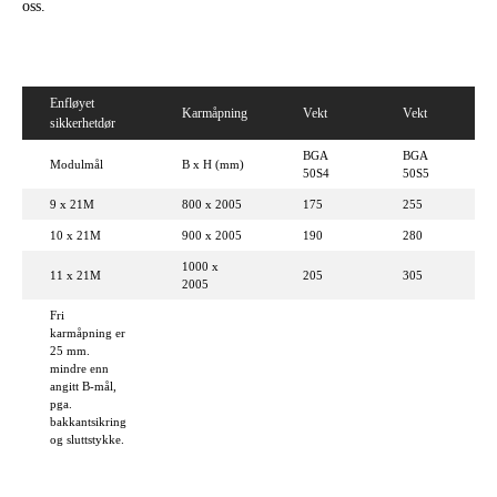
oss.
Enfløyet
Karmåpning
Vekt
Vekt
sikkerhetdør
BGA
BGA
Modulmål
B x H (mm)
50S4
50S5
9 x 21M
800 x 2005
175
255
10 x 21M
900 x 2005
190
280
1000 x
11 x 21M
205
305
2005
Fri
karmåpning er
25 mm.
mindre enn
angitt B-mål,
pga.
bakkantsikring
og sluttstykke.