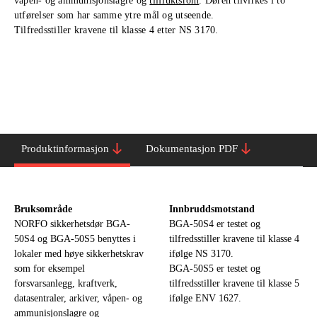
våpen- og ammunisjonslagre og
tilfluktsrom
. Døren tilvirkes i to
utførelser som har samme ytre mål og utseende.
Tilfredsstiller kravene til klasse 4 etter NS 3170.
Produktinformasjon
Dokumentasjon PDF
Bruksområde
Innbruddsmotstand
NORFO sikkerhetsdør BGA-
BGA-50S4 er testet og
50S4 og BGA-50S5 benyttes i
tilfredsstiller kravene til klasse 4
lokaler med høye sikkerhetskrav
ifølge NS 3170.
som for eksempel
BGA-50S5 er testet og
forsvarsanlegg, kraftverk,
tilfredsstiller kravene til klasse 5
datasentraler, arkiver, våpen- og
ifølge ENV 1627.
ammunisjonslagre og