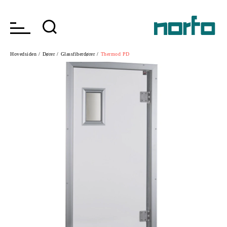
Hovedsiden /
Dører /
Glassfiberdører /
Thermod PD