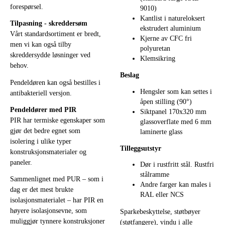
forespørsel.
9010)
Kantlist i natureloksert
Tilpasning - skreddersøm
ekstrudert aluminium
Vårt standardsortiment er bredt,
Kjerne av CFC fri
men vi kan også tilby
polyuretan
skreddersydde løsninger ved
Klemsikring
behov.
Beslag
Pendeldøren kan også bestilles i
Hengsler som kan settes i
antibakteriell versjon.
åpen stilling (90°)
Pendeldører med PIR
Siktpanel 170x320 mm
PIR har termiske egenskaper som
glassoverflate med 6 mm
gjør det bedre egnet som
laminerte glass
isolering i ulike typer
Tilleggsutstyr
konstruksjonsmaterialer og
paneler.
Dør i rustfritt stål. Rustfri
stålramme
Sammenlignet med PUR – som i
Andre farger kan males i
dag er det mest brukte
RAL eller NCS
isolasjonsmaterialet – har PIR en
høyere isolasjonsevne, som
Sparkebeskyttelse, støtbøyer
muliggjør tynnere konstruksjoner
(støtfangere), vindu i alle