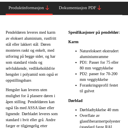
Produktinformasjon
Dokumentasjon PDF
Pendeldøren leveres med karm
Spesifikasjoner på pendeldør:
av eloksert aluminium, rustfritt
Karm
stål eller lakkert stål. Døren
monteres raskt og enkelt, med
Natureloksert ekstrudert
utforing på begge sider, og har
aluminiumramme
som standard vindu og
PD1: Passer for 75 eller
80 mm veggtykkelse
selvlukkende, vedlikeholdsfrie
PD2: passer for 70-200
hengsler i polyamid som også er
mm veggtykkelse
oppstillingsbare.
Forankringsprofil festet
Hengsler kan leveres uten
til gulvet
mulighet for å plassere døren i
Dørblad
åpen stilling. Pendeldøren kan
også fås med ASSA låser eller
Dørbladtykkelse 40 mm
lignende. Dørbladet leveres som
Overflate av
standard i hvit eller grå. Andre
glassfiberarmertpolyester
farger er tilgjengelig etter
(standard farge RAL