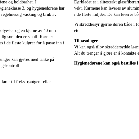
iene og holdbarhet. I
Dørbladet er i slitesterkt glassfibe
hygieneklasse 3, og hygienedørene har
vekt. Karmene kan leveres av aluminium
r regelmessig vasking og bruk av
i de fleste miljøer. De kan leveres b
Vi skreddersyr gjerne døren både i fo
polyester og en kjerne av 40 mm.
etc.
idig som den er stabil. Karmer
Tilpasninger
s i de fleste kulører for å passe inn i
Vi kan også tilby skreddersydde løsni
Alt du trenger å gjøre er å kontakte e
singer kan gjøres med tanke på
Hygienedørene kan også bestilles i 
ngskontroll.
dører til f.eks. røntgen- eller