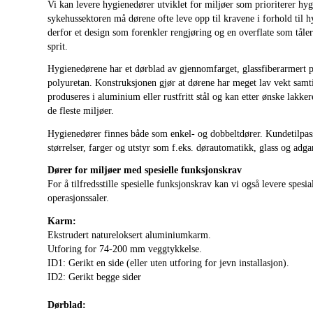
Vi kan levere hygienedører utviklet for miljøer som prioriterer hyg
sykehussektoren må dørene ofte leve opp til kravene i forhold til 
derfor et design som forenkler rengjøring og en overflate som tåle
sprit.
Hygienedørene har et dørblad av gjennomfarget, glassfiberarmert 
polyuretan. Konstruksjonen gjør at dørene har meget lav vekt samt
produseres i aluminium eller rustfritt stål og kan etter ønske lakkere
de fleste miljøer.
Hygienedører finnes både som enkel- og dobbeltdører. Kundetilpas
størrelser, farger og utstyr som f.eks. dørautomatikk, glass og adga
Dører for miljøer med spesielle funksjonskrav
For å tilfredsstille spesielle funksjonskrav kan vi også levere spesial
operasjonssaler.
Karm:
Ekstrudert natureloksert aluminiumkarm.
Utforing for 74-200 mm veggtykkelse.
ID1: Gerikt en side (eller uten utforing for jevn installasjon).
ID2: Gerikt begge sider
Dørblad: