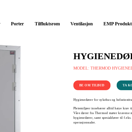
r
Porter
Tilfluktsrom
Ventilasjon
EMP Produkt
HYGIENEDØ
MODEL: THERMOD HYGIENED
BE OM TILBUD
TA K
Hygienedører for sykehus og helseinstitu
Pleiemiljøer innebærer alltid høye krav ti
Våre dører fra Thermod møter kravene m
hygienedører, samt spesialdører til f.eks
operasjonssaler.