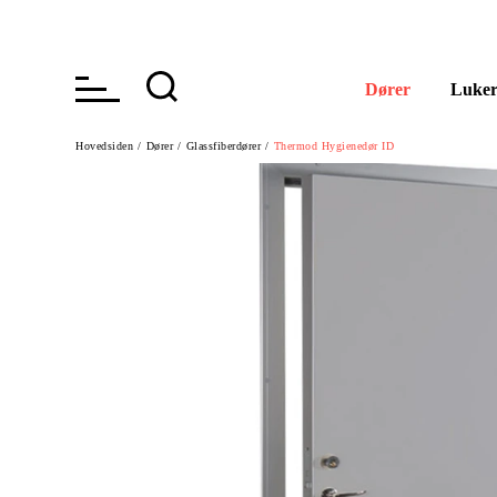
Dører
Luke
Hovedsiden /
Dører /
Glassfiberdører /
Thermod Hygienedør ID