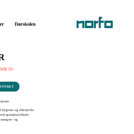
er
Dørskolen
R
ØR ID
ONTAKT
sjoner.
l hygiene og slitestyrke.
ed spesialutviklede
. røntgen- og