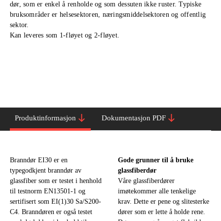
dør, som er enkel å renholde og som dessuten ikke ruster. Typiske
bruksområder er helsesektoren, næringsmiddelsektoren og offentlig
sektor.
Kan leveres som 1-fløyet og 2-fløyet.
Produktinformasjon
Dokumentasjon PDF
Branndør EI30 er en
Gode grunner til å bruke
typegodkjent branndør av
glassfiberdør
glassfiber som er testet i henhold
Våre glassfiberdører
til testnorm EN13501-1 og
imøtekommer alle tenkelige
sertifisert som EI(1)30 Sa/S200-
krav. Dette er pene og slitesterke
C4. Branndøren er også testet
dører som er lette å holde rene.