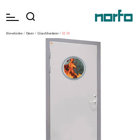
Hovedsiden /
Dører /
Glassfiberdører /
EI 30