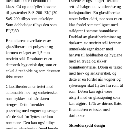
med dørlukker i henhold til
Dørene er også meget fleksible
klasse C4 og oppfyller kravene
sett på bakgrunn av utførelse og
til gasstetthet SaS-200. EI(1)30
funksjonalitet. En glassfiberdør
SaS-200 tilbys som enkeldør.
ruster heller aldri, noe som er en
Som dobbeltdør tilbys den som
klar fordel sammenlignet med
EI(2)30.
ståldører i samme brannklasse.
Dørblad av glassfiberlaminat og
Branndørens overflate er av
dørkarm av rustfritt stål forener
glassfiberarmert polyester og
utmerkede egenskaper med
karmen er laget av 1,5 mm
hensyn til holdbarhet og hygiene
rustfritt stål. Resultatet er en
med en trygg og sikker
slitesterk hygienisk dør, som er
brannbeskyttelse. Døren er testet
enkel å renholde og som dessuten
med hev- og senketerskel, og
ikke ruster.
dette er en fordel når vogner og
sykesenger skal flyttes fra rom til
Glassfiberdøren er testet med
rom. Døren kan også være
automatisk hev- og senketerskel
utstyrt med en glassåpning som
som trykkes ned når døren
kan utgjøre 15% av dørens flate.
stenges. Dette forenkler
Branndøren er testet med
passering med vogner og senger
dørlukker.
når de skal forflyttes mellom
rommene. Den kan også tilbys
Skreddersydd design
med en glassåpning (med høyde