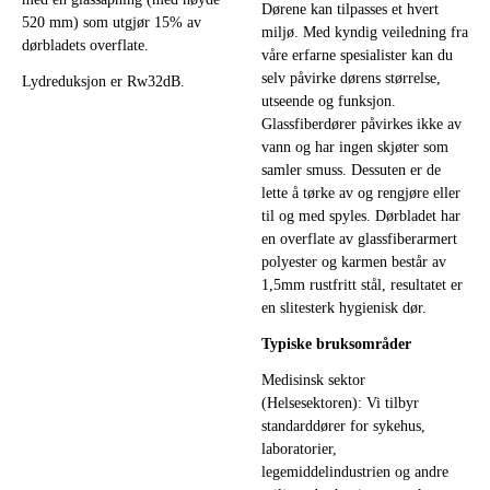
Dørene kan tilpasses et hvert
520 mm) som utgjør 15% av
miljø. Med kyndig veiledning fra
dørbladets overflate.
våre erfarne spesialister kan du
selv påvirke dørens størrelse,
Lydreduksjon er Rw32dB.
utseende og funksjon.
Glassfiberdører påvirkes ikke av
vann og har ingen skjøter som
samler smuss. Dessuten er de
lette å tørke av og rengjøre eller
til og med spyles. Dørbladet har
en overflate av glassfiberarmert
polyester og karmen består av
1,5mm rustfritt stål, resultatet er
en slitesterk hygienisk dør.
Typiske bruksområder
Medisinsk sektor
(Helsesektoren): Vi tilbyr
standarddører for sykehus,
laboratorier,
legemiddelindustrien og andre