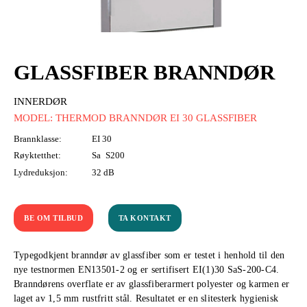
GLASSFIBER BRANNDØR
INNERDØR
MODEL: THERMOD BRANNDØR EI 30 GLASSFIBER
Brannklasse:
EI 30
Røyktetthet:
Sa
S200
Lydreduksjon:
32 dB
BE OM TILBUD
TA KONTAKT
Typegodkjent branndør av glassfiber som er testet i henhold til den
nye testnormen EN13501-2 og er sertifisert EI(1)30 SaS-200-C4.
Branndørens overflate er av glassfiberarmert polyester og karmen er
laget av 1,5 mm rustfritt stål. Resultatet er en slitesterk hygienisk